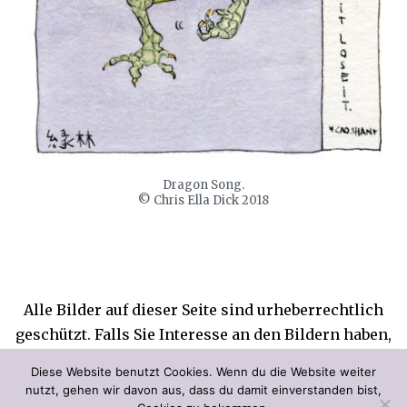
Dragon Song.
© Chris Ella Dick 2018
Alle Bilder auf dieser Seite sind urheberrechtlich
geschützt. Falls Sie Interesse an den Bildern haben,
wenden Sie sich bitte an die Künstlerin. Jede
Diese Website benutzt Cookies. Wenn du die Website weiter
unerlaubte Verwendung wird zur Anzeige gebracht.
nutzt, gehen wir davon aus, dass du damit einverstanden bist,